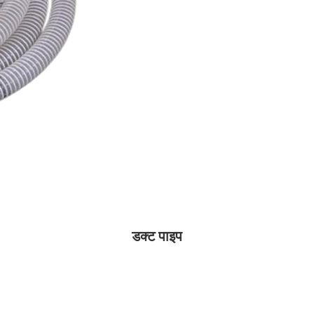
डक्ट पाइप