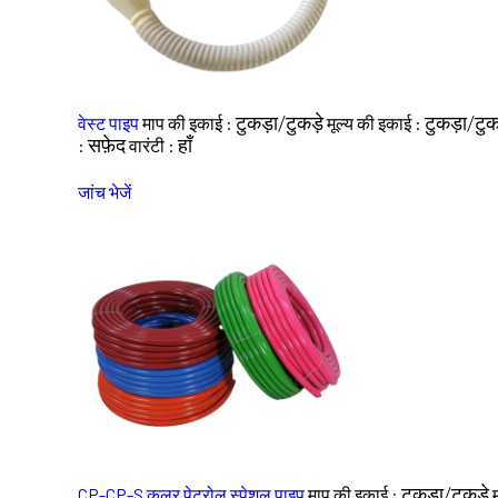
टुकड़ा/टुकड़े
टुकड़ा/टुक
वेस्ट पाइप
माप की इकाई :
मूल्य की इकाई :
सफ़ेद
हाँ
:
वारंटी :
जांच भेजें
टुकड़ा/टुकड़े
CP-CP-S कलर पेट्रोल स्पेशल पाइप
माप की इकाई :