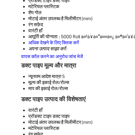
प्रॉडक्ट टाइप
डक्ट पाइप
मटेरियल
प्लास्टिक
शेप
गोल
मोटाई
अंतर उपलब्ध है मिलीमीटर (mm)
रंग
सफ़ेद
वारंटी
हाँ
आपूर्ति की योग्यता :
5000 Roll à¤ªà¥à¤°à¤¤à¤¿ à¤®à¤¹à¥
अधिक देखने के लिए क्लिक करें
अपना उत्पाद साझा करें:
वापस कॉल करने का अनुरोध
जांच भेजें
डक्ट पाइप मूल्य और मात्रा
न्यूनतम आदेश मात्रा
5
मूल्य की इकाई
रोल/रोल्स
माप की इकाई
रोल/रोल्स
डक्ट पाइप उत्पाद की विशेषताएं
वारंटी
हाँ
प्रॉडक्ट टाइप
डक्ट पाइप
मोटाई
अंतर उपलब्ध है मिलीमीटर (mm)
मटेरियल
प्लास्टिक
रंग
सफ़ेद