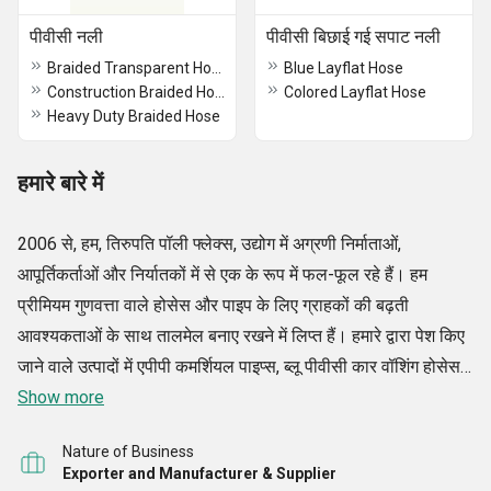
पीवीसी नली
पीवीसी बिछाई गई सपाट नली
Braided Transparent Hose
Blue Layflat Hose
Construction Braided Hose
Colored Layflat Hose
Heavy Duty Braided Hose
हमारे बारे में
2006 से, हम, तिरुपति पॉली फ्लेक्स, उद्योग में अग्रणी निर्माताओं,
आपूर्तिकर्ताओं और निर्यातकों में से एक के रूप में फल-फूल रहे हैं। हम
प्रीमियम गुणवत्ता वाले होसेस और पाइप के लिए ग्राहकों की बढ़ती
आवश्यकताओं के साथ तालमेल बनाए रखने में लिप्त हैं। हमारे द्वारा पेश किए
जाने वाले उत्पादों में एपीपी कमर्शियल पाइप्स, ब्लू पीवीसी कार वॉशिंग होसेस,
स्काई ब्लू बीजीएच ब्रेडेड गार्डन होसेस, मीडियम ड्यूटी सक्शन होसेस,
Show more
पीवीसी स्लीव्स और अन्य शामिल हैं। हमारे सभी उत्पाद पूर्णता के लिए तैयार
Nature of Business
किए गए हैं और अत्यधिक टिकाऊ हैं। इसके अलावा, हमारे उत्पाद संक्षारक
Exporter and Manufacturer & Supplier
रोधी, हल्के, लचीले और आकार और आकार में सटीक हैं।