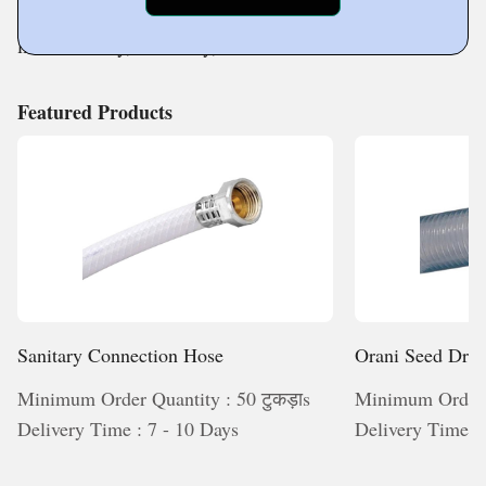
test each of our offered products on varied parameters
like flexibility, durability,
Featured Products
Sanitary Connection Hose
Orani Seed Dril
Minimum Order Quantity : 50 टुकड़ाs
Minimum Order Q
Delivery Time : 7 - 10 Days
Delivery Time :