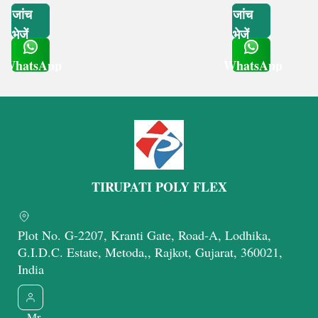
जांच
जांच
भेजें
भेजें
WhatsApp
WhatsApp
Get Latest Price
Get Latest Price
TIRUPATI POLY FLEX
Plot No. G-2207, Kranti Gate, Road-A, Lodhika,
G.I.D.C. Estate, Metoda,, Rajkot, Gujarat, 360021,
India
Mr.