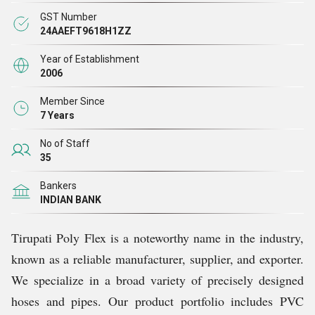
GST Number
हम सस्ती दरों पर विशिष्ट रूप से विकसित उत्पाद रेंज की पेशकश करने पर
24AAEFT9618H1ZZ
गर्व करते हैं। इसके अलावा, हम 100% ग्राहकों की संतुष्टि सुनिश्चित करने
के लिए हमारे पेशेवरों द्वारा की गई कड़ी मेहनत की भी सराहना करते हैं। हमारे
Year of Establishment
2006
पेशेवर हमारे सम्मानित ग्राहकों को शीघ्र डिलीवरी सेवाएं, विश्वसनीय बिक्री
के बाद की सेवाएं, सुरक्षित लेनदेन, एक निर्दोष ऑनबोर्डिंग अनुभव और अन्य
Member Since
7 Years
लाभ प्रदान करने में हमारी मदद करने का प्रयास करते हैं।
No of Staff
35
Bankers
INDIAN BANK
Tirupati Poly Flex is a noteworthy name in the industry,
known as a reliable manufacturer, supplier, and exporter.
We specialize in a broad variety of precisely designed
hoses and pipes. Our product portfolio includes PVC