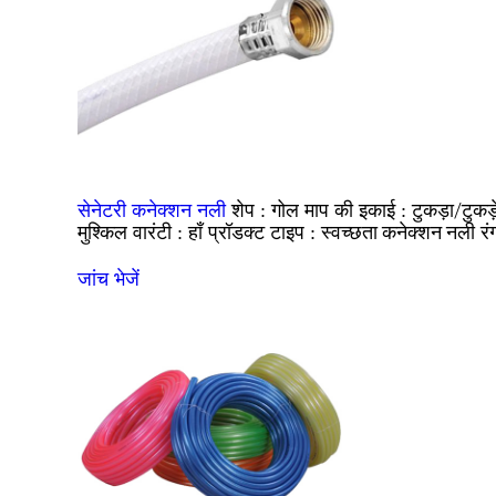
गोल
टुकड़ा/टुकड़
सेनेटरी कनेक्शन नली
शेप :
माप की इकाई :
मुश्किल
हाँ
स्वच्छता कनेक्शन नली
वारंटी :
प्रॉडक्ट टाइप :
रं
जांच भेजें