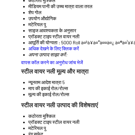
कठोरता
मुश्किल
मीडियम
पानी की उच्च मात्रा वाला तरल
शेप
गोल
उपयोग
औद्योगिक
मटेरियल
पु
साइज
आवश्यकता के अनुसार
प्रॉडक्ट टाइप
स्टील वायर नली
आपूर्ति की योग्यता :
5000 Roll à¤ªà¥à¤°à¤¤à¤¿ à¤®à¤¹à¥
अधिक देखने के लिए क्लिक करें
अपना उत्पाद साझा करें:
वापस कॉल करने का अनुरोध
जांच भेजें
स्टील वायर नली मूल्य और मात्रा
न्यूनतम आदेश मात्रा
5
माप की इकाई
रोल/रोल्स
मूल्य की इकाई
रोल/रोल्स
स्टील वायर नली उत्पाद की विशेषताएं
कठोरता
मुश्किल
प्रॉडक्ट टाइप
स्टील वायर नली
मटेरियल
पु
रंग
सफ़ेद